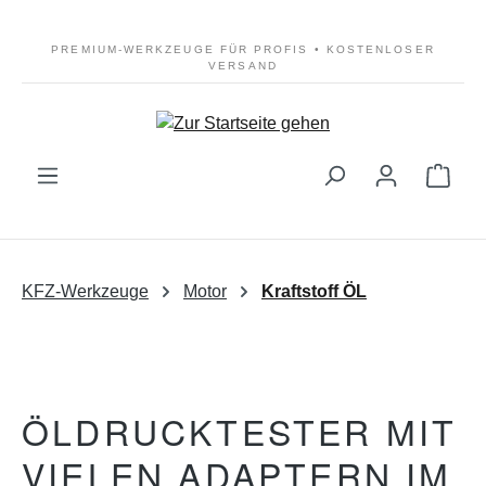
Zum Hauptinhalt springen
PREMIUM-WERKZEUGE FÜR PROFIS • KOSTENLOSER
VERSAND
Ware
KFZ-Werkzeuge
Motor
Kraftstoff ÖL
ÖLDRUCKTESTER MIT
VIELEN ADAPTERN IM